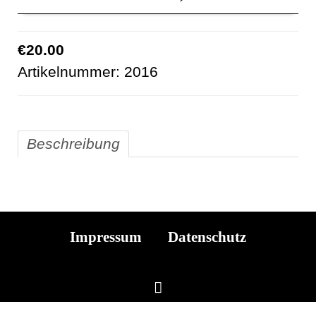
HILFS- & BETRIEBSSTOFFE
LEISTUNG
€20.00
Artikelnummer:
2016
ORTE
SHOWROOM
REFERENZEN
Beschreibung
KONTAKT
Impressum
Datenschutz