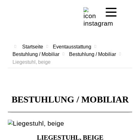
HOME
EVENTAUSSTATTUNG
ZELTE
Startseite
Eventausstattung
Bestuhlung / Mobiliar
Bestuhlung / Mobiliar
BESTUHLUNG / MOBILIAR
Liegestuhl, beige
GESCHIRR / BESTECK
TEXTILES
DEKORATION
BESTUHLUNG / MOBILIAR
KÜCHEN / BUFFETT
LICHT / TON / BÜHNE
SPIEL & SPASS
SONSTIGES
LIEGESTUHL, BEIGE